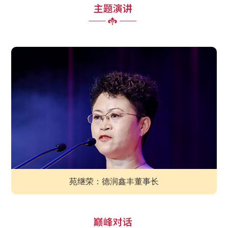
苑继荣：德润鑫丰董事长